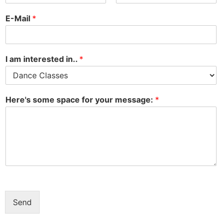
V
N
o
a
E-Mail
*
r
c
n
h
a
n
m
a
e
m
I am interested in..
*
e
Here's some space for your message:
*
Send